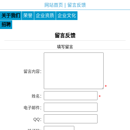
|
网站首页
留言反馈
关于我们
荣誉
企业资质
企业文化
招聘
留言反馈
填写留言
留言内容：
*
姓名：
*
电子邮件：
QQ：