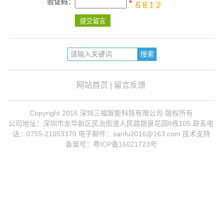
验证码：
*
网站首页
|
留言反馈
Copyright 2016 深圳三福智能科技有限公司 版权所有
公司地址：深圳市龙华新区民治街道人民路银泉花园8栋105 联系电
话：0755-21053370 电子邮件：sanfu2016@163.com 技术支持
备案号：粤ICP备16021723号